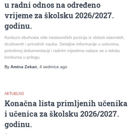
u radni odnos na određeno
vrijeme za školsku 2026/2027.
godinu.
Konkurs obuhvata više nastavničkih pozicija iz oblasti islamskih,
društvenih i prirodnih nauka. Detaljne informacije o uslovima,
potrebnoj dokumentaciji i radnim mjestima nalaze se u tekstu
konkursa u prilogu.
By
Amina Zekan
,
4 sedmice
ago
AKTUELNO
Konačna lista primljenih učenika
i učenica za školsku 2026/2027.
godinu.