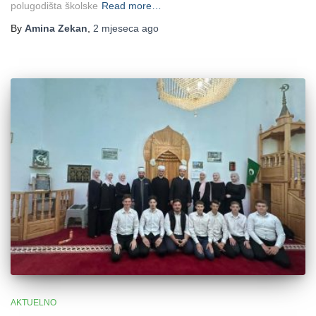
polugodišta školske
Read more…
By
Amina Zekan
,
2 mjeseca
ago
AKTUELNO