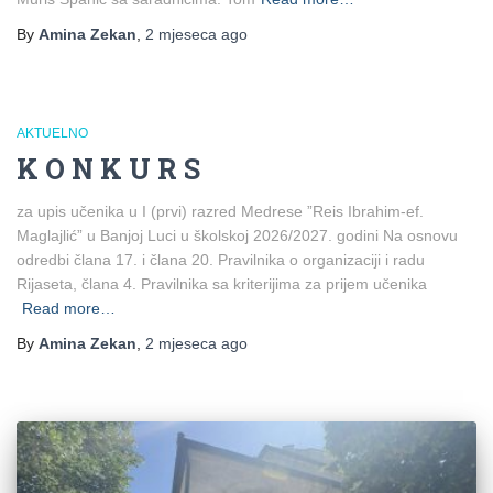
By
Amina Zekan
,
2 mjeseca
ago
AKTUELNO
K O N K U R S
za upis učenika u I (prvi) razred Medrese ”Reis Ibrahim-ef.
Maglajlić” u Banjoj Luci u školskoj 2026/2027. godini Na osnovu
odredbi člana 17. i člana 20. Pravilnika o organizaciji i radu
Rijaseta, člana 4. Pravilnika sa kriterijima za prijem učenika
Read more…
By
Amina Zekan
,
2 mjeseca
ago