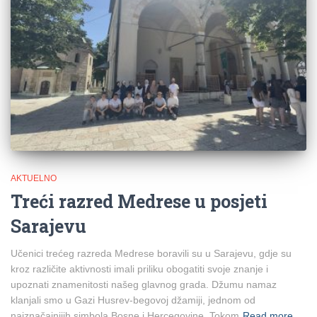
AKTUELNO
Treći razred Medrese u posjeti
Sarajevu
Učenici trećeg razreda Medrese boravili su u Sarajevu, gdje su
kroz različite aktivnosti imali priliku obogatiti svoje znanje i
upoznati znamenitosti našeg glavnog grada. Džumu namaz
klanjali smo u Gazi Husrev-begovoj džamiji, jednom od
najznačajnijih simbola Bosne i Hercegovine. Tokom
Read more…