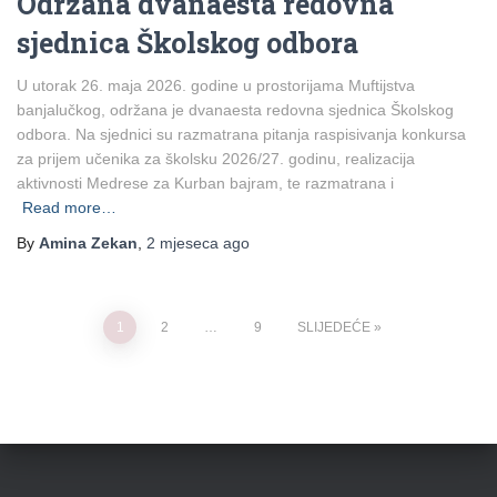
Održana dvanaesta redovna
sjednica Školskog odbora
U utorak 26. maja 2026. godine u prostorijama Muftijstva
banjalučkog, održana je dvanaesta redovna sjednica Školskog
odbora. Na sjednici su razmatrana pitanja raspisivanja konkursa
za prijem učenika za školsku 2026/27. godinu, realizacija
aktivnosti Medrese za Kurban bajram, te razmatrana i
Read more…
By
Amina Zekan
,
2 mjeseca
ago
Posts
1
2
…
9
SLIJEDEĆE
pagination