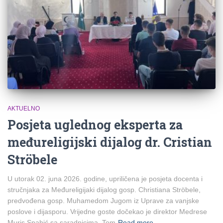
AKTUELNO
Posjeta uglednog eksperta za
međureligijski dijalog dr. Cristian
Ströbele
U utorak 02. juna 2026. godine, upriličena je posjeta docenta i
stručnjaka za Međureligijaki dijalog gosp. Christiana Ströbele,
predvođena gosp. Muhamedom Jugom iz Uprave za vanjske
poslove i dijasporu. Vrijedne goste dočekao je direktor Medrese
Muris Spahić sa saradnicima. Tom
Read more…