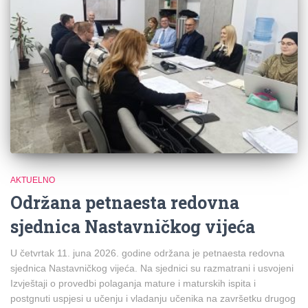
AKTUELNO
Održana petnaesta redovna
sjednica Nastavničkog vijeća
U četvrtak 11. juna 2026. godine održana je petnaesta redovna
sjednica Nastavničkog vijeća. Na sjednici su razmatrani i usvojeni
Izvještaji o provedbi polaganja mature i maturskih ispita i
postgnuti uspjesi u učenju i vladanju učenika na završetku drugog