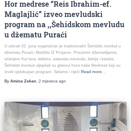
Hor medrese “Reis Ibrahim-ef.
Maglajlić” izveo mevludski
program na ,,Šehidskom mevludu
u džematu Puraći
U utorak 02. juna organiziran je tradicionalni Šehidski mevlud u
džematu Puraći, Medžlis IZ Prnjavor. Prisutnim džematlijama,
učenjem Kur'ana, tekbira, salavata,mevluda, ilahija i kasida,
Šehidski mevlud uljepšali su glasovi hora naše Medrese koji su
izveli cjelokupan program. Selame i riječi
Read more…
By
Amina Zekan
,
2 mjeseca
ago