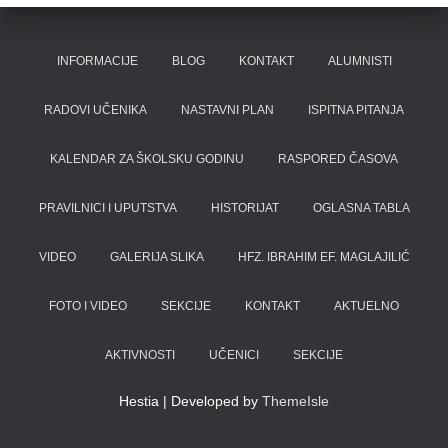
INFORMACIJE
BLOG
KONTAKT
ALUMNISTI
RADOVI UČENIKA
NASTAVNI PLAN
ISPITNA PITANJA
KALENDAR ZA ŠKOLSKU GODINU
RASPORED ČASOVA
PRAVILNICI I UPUTSTVA
HISTORIJAT
OGLASNA TABLA
VIDEO
GALERIJA SLIKA
HFZ. IBRAHIM EF. MAGLAJILIĆ
FOTO I VIDEO
SEKCIJE
KONTAKT
AKTUELNO
AKTIVNOSTI
UČENICI
SEKCIJE
Hestia | Developed by
ThemeIsle