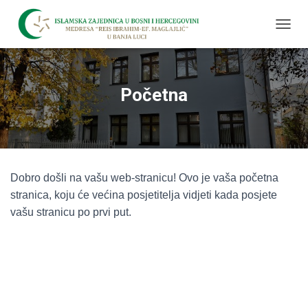
T
O
G
G
L
Početna
E
N
A
V
I
G
Dobro došli na vašu web-stranicu! Ovo je vaša početna
A
T
stranica, koju će većina posjetitelja vidjeti kada posjete
I
vašu stranicu po prvi put.
O
N