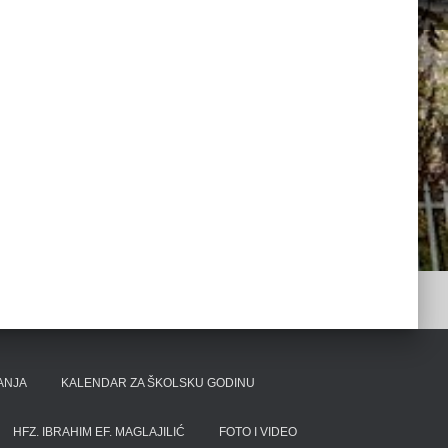
TANJA
KALENDAR ZA ŠKOLSKU GODINU
HFZ. IBRAHIM EF. MAGLAJILIĆ
FOTO I VIDEO