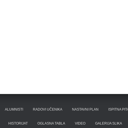
ALUMNISTI
RADOVI UČENIKA
NASTAVNI PLAN
ISPITNA PI
HISTORIJAT
OGLASNA TABLA
VIDEO
GALERIJA SLIKA