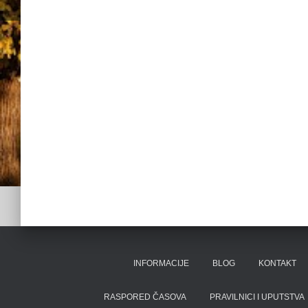
INFORMACIJE
BLOG
KONTAKT
RASPORED ČASOVA
PRAVILNICI I UPUTSTVA