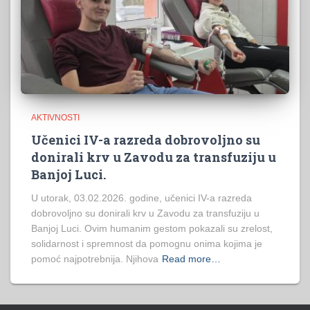
AKTIVNOSTI
Učenici IV-a razreda dobrovoljno su
donirali krv u Zavodu za transfuziju u
Banjoj Luci.
U utorak, 03.02.2026. godine, učenici IV-a razreda
dobrovoljno su donirali krv u Zavodu za transfuziju u
Banjoj Luci. Ovim humanim gestom pokazali su zrelost,
solidarnost i spremnost da pomognu onima kojima je
pomoć najpotrebnija. Njihova
Read more…