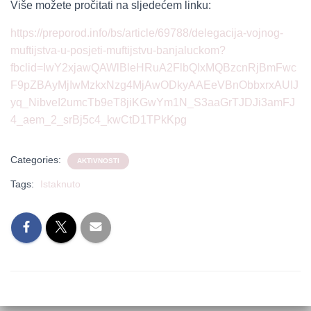
Više možete pročitati na sljedećem linku:
https://preporod.info/bs/article/69788/delegacija-vojnog-
muftijstva-u-posjeti-muftijstvu-banjaluckom?
fbclid=IwY2xjawQAWlBleHRuA2FlbQIxMQBzcnRjBmFwc
F9pZBAyMjIwMzkxNzg4MjAwODkyAAEeVBnObbxrxAUIJ
yq_NibveI2umcTb9eT8jiKGwYm1N_S3aaGrTJDJi3amFJ
4_aem_2_srBj5c4_kwCtD1TPkKpg
Categories:
AKTIVNOSTI
Tags:
Istaknuto