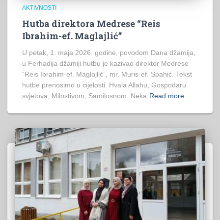
AKTIVNOSTI
Hutba direktora Medrese “Reis
Ibrahim-ef. Maglajlić”
U petak, 1. maja 2026. godine, povodom Dana džamija,
u Ferhadija džamiji hutbu je kazivao direktor Medrese
“Reis Ibrahim-ef. Maglajlić”, mr. Muris-ef. Spahić. Tekst
hutbe prenosimo u cijelosti. Hvala Allahu, Gospodaru
svjetova, Milostivom, Samilosnom. Neka
Read more…