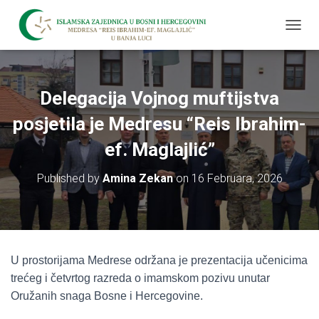
T
O
G
G
L
Delegacija Vojnog muftijstva
E
N
posjetila je Medresu “Reis Ibrahim-
A
V
ef. Maglajlić”
I
G
Published by
Amina Zekan
on
16 Februara, 2026
A
T
I
O
N
U prostorijama Medrese održana je prezentacija učenicima
trećeg i četvrtog razreda o imamskom pozivu unutar
Oružanih snaga Bosne i Hercegovine.