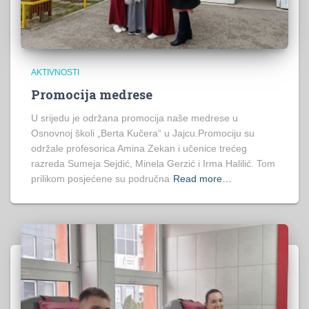
AKTIVNOSTI
Promocija medrese
U srijedu je održana promocija naše medrese u
Osnovnoj školi „Berta Kučera“ u Jajcu.Promociju su
održale profesorica Amina Zekan i učenice trećeg
razreda Sumeja Sejdić, Minela Gerzić i Irma Halilić. Tom
prilikom posjećene su područna
Read more…