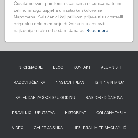
Čestitamo svim primljenim učenicima i učenicama te im
želimo mnogo uspjeha u nastavku školovanja.
Napomena: Svi učenici koji prilikom prijave nisu dostavili
originalnu dokumentaciju dužni su istu dostaviti
najkasnije u roku od sedam dana od
Read more…
INFORMACIJE
BLOG
KONTAKT
ALUMNISTI
RADOVI UČENIKA
NASTAVNI PLAN
ISPITNA PITANJA
KALENDAR ZA ŠKOLSKU GODINU
RASPORED ČASOVA
PRAVILNICI I UPUTSTVA
HISTORIJAT
OGLASNA TABLA
VIDEO
GALERIJA SLIKA
HFZ. IBRAHIM EF. MAGLAJILIĆ