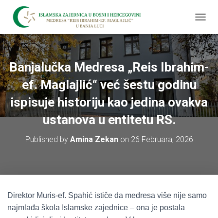
T
O
G
G
L
Banjalučka Medresa „Reis Ibrahim-
E
N
ef. Maglajlić“ već šestu godinu
A
V
ispisuje historiju kao jedina ovakva
I
ustanova u entitetu RS.
G
A
T
Published by
Amina Zekan
on
26 Februara, 2026
I
O
N
Direktor Muris-ef. Spahić ističe da medresa više nije samo
najmlađa škola Islamske zajednice – ona je postala