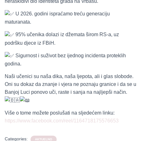
neraskidivi dio identiteta grada na Vrbasu.
U 2026. godini ispraćamo treću generaciju
maturanata.
95% učenika dolazi iz džemata širom RS-a, uz
podršku djece iz FBiH.
Sigurnost i suživot bez ijednog incidenta proteklih
godina.
Naši učenici su naša dika, naša ljepota, ali i glas slobode.
Oni su dokaz da znanje i vjera ne poznaju granice i da se u
Banjoj Luci ponovo uči, raste i sanja na najljepši način.
Više o tome možete poslušati na sljedećem linku:
https://www.facebook.com/reel/1164718175576653
Categories:
AKTUELNO