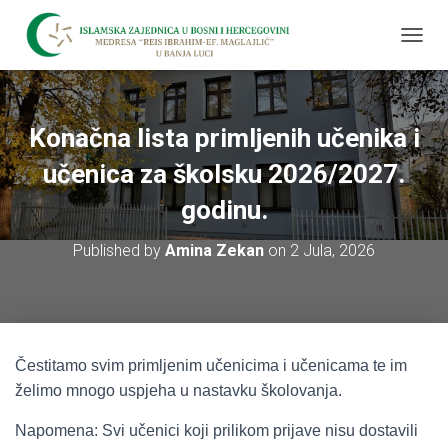
T
O
G
G
L
Konačna lista primljenih učenika i
E
N
učenica za školsku 2026/2027.
A
V
godinu.
I
G
Published by
Amina Zekan
on
2 Jula, 2026
A
T
I
O
N
Čestitamo svim primljenim učenicima i učenicama te im
želimo mnogo uspjeha u nastavku školovanja.
Napomena: Svi učenici koji prilikom prijave nisu dostavili