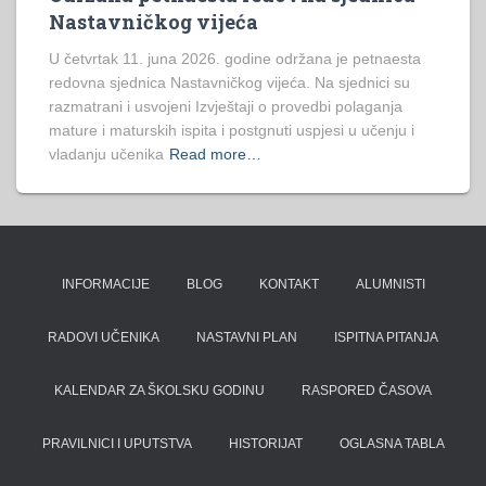
Nastavničkog vijeća
U četvrtak 11. juna 2026. godine održana je petnaesta
redovna sjednica Nastavničkog vijeća. Na sjednici su
razmatrani i usvojeni Izvještaji o provedbi polaganja
mature i maturskih ispita i postgnuti uspjesi u učenju i
vladanju učenika
Read more…
INFORMACIJE
BLOG
KONTAKT
ALUMNISTI
RADOVI UČENIKA
NASTAVNI PLAN
ISPITNA PITANJA
KALENDAR ZA ŠKOLSKU GODINU
RASPORED ČASOVA
PRAVILNICI I UPUTSTVA
HISTORIJAT
OGLASNA TABLA