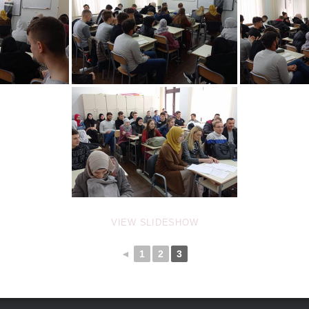
VIEW SLIDESHOW
◄
1
2
3