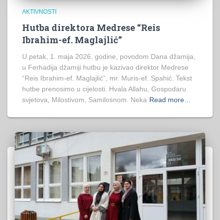
AKTIVNOSTI
Hutba direktora Medrese “Reis
Ibrahim-ef. Maglajlić”
U petak, 1. maja 2026. godine, povodom Dana džamija,
u Ferhadija džamiji hutbu je kazivao direktor Medrese
“Reis Ibrahim-ef. Maglajlić”, mr. Muris-ef. Spahić. Tekst
hutbe prenosimo u cijelosti. Hvala Allahu, Gospodaru
svjetova, Milostivom, Samilosnom. Neka
Read more…