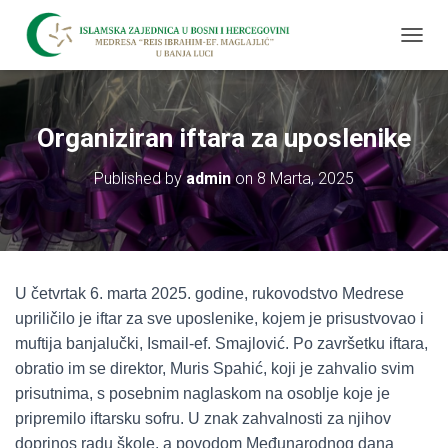
T
O
G
G
L
Organiziran iftara za uposlenike
E
N
Published by
admin
on
8 Marta, 2025
A
V
I
G
A
T
U četvrtak 6. marta 2025. godine, rukovodstvo Medrese
I
O
upriličilo je iftar za sve uposlenike, kojem je prisustvovao i
N
muftija banjalučki, Ismail-ef. Smajlović. Po završetku iftara,
obratio im se direktor, Muris Spahić, koji je zahvalio svim
prisutnima, s posebnim naglaskom na osoblje koje je
pripremilo iftarsku sofru. U znak zahvalnosti za njihov
doprinos radu škole, a povodom Međunarodnog dana