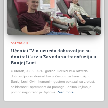
AKTIVNOSTI
Učenici IV-a razreda dobrovoljno su
donirali krv u Zavodu za transfuziju u
Banjoj Luci.
U utorak, 03.02.2026. godine, učenici IV-a razreda
dobrovoljno su donirali krv u Zavodu za transfuziju u
Banjoj Luci. Ovim humanim gestom pokazali su zrelost,
solidarnost i spremnost da pomognu onima kojima je
pomoć najpotrebnija. Njihova
Read more…