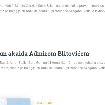
na Mašić, Minela Gerzić i Sajra Bilić – su se okušali u pravom intervju
z psihologije su radili uz podršku profesorice Dragane Ivetić, a iskustv
orom akaida Admirom Blitovićem
 Babić, Amar Bašić, Sara Đonlagić i Hana Kahrić – su se okušali u prav
 projekat iz psihologije su radili uz podršku profesorice Dragane Ivetić
AKTUELNO