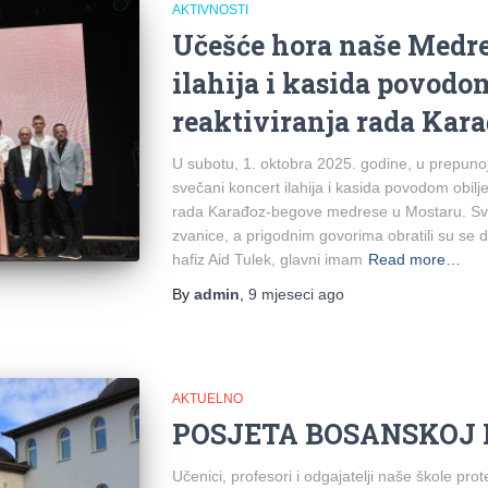
AKTIVNOSTI
Učešće hora naše Medre
ilahija i kasida povodo
reaktiviranja rada Kar
U subotu, 1. oktobra 2025. godine, u prepunoj
svečani koncert ilahija i kasida povodom obilj
rada Karađoz-begove medrese u Mostaru. Sve
zvanice, a prigodnim govorima obratili su se
hafiz Aid Tulek, glavni imam
Read more…
By
admin
,
9 mjeseci
ago
AKTUELNO
POSJETA BOSANSKOJ 
Učenici, profesori i odgajatelji naše škole pro