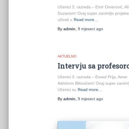
Učenici 3. razreda – Emir Omerović, Ali
Duzanom! Ovaj super zanimljiv projekat i
uživali u
Read more…
By
admin
,
9 mjeseci
ago
AKTUELNO
Intervju sa profes
Učenici 3. razreda – Esved Prlja, Amer
Admirom Blitovićem! Ovaj super zanimljiv
Učenici su
Read more…
By
admin
,
9 mjeseci
ago