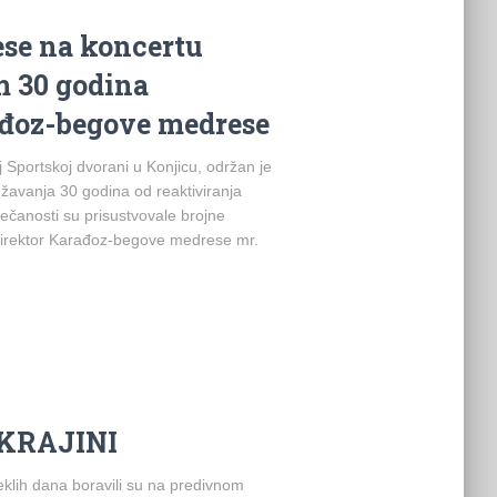
se na koncertu
m 30 godina
ađoz-begove medrese
 Sportskoj dvorani u Konjicu, održan je
ežavanja 30 godina od reaktiviranja
čanosti su prisustvovale brojne
 direktor Karađoz-begove medrese mr.
KRAJINI
teklih dana boravili su na predivnom