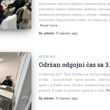
jedanaesta redovna sjednica Nastavničkog vije
potvrđena odluka telefonske sjednice, doneš
analizirani postignuti uspjesi u učenju i vladanj
Imenovan Organizacioni odbor za realizaciju
Read more…
By
admin
,
9 mjeseci
ago
AKTUELNO
Održan odgojni čas sa 3
U četvrtak prof. Šaćir Kobilica je održao odg
je bila: ,, Sura el-Kehf i njene poruke”. Učenic
ajeta s početka sure, shodno hadisima koji g
petkom. A zatim je profesor govorio o četiri
R
By
admin
,
9 mjeseci
ago