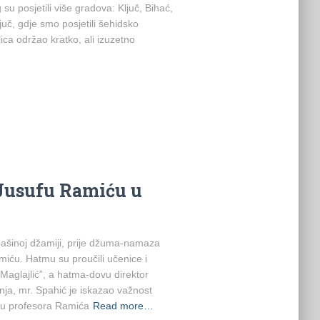
u posjetili više gradova: Ključ, Bihać,
juč, gdje smo posjetili šehidsko
ica održao kratko, ali izuzetno
Jusufu Ramiću u
pašinoj džamiji, prije džuma-namaza
iću. Hatmu su proučili učenice i
Maglajlić”, a hatma-dovu direktor
ja, mr. Spahić je iskazao važnost
ku profesora Ramića
Read more…