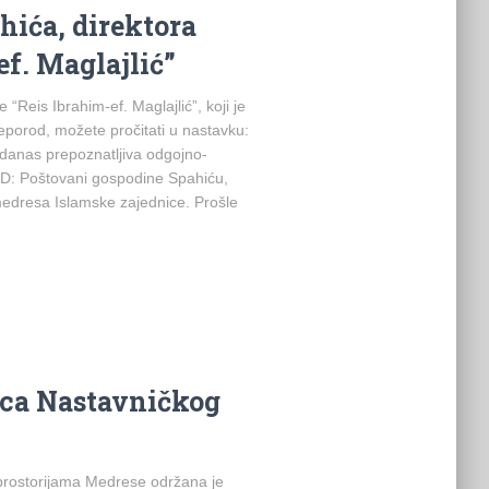
hića, direktora
f. Maglajlić”
“Reis Ibrahim-ef. Maglajlić”, koji je
eporod, možete pročitati u nastavku:
as prepoznatljiva odgojno-
D: Poštovani gospodine Spahiću,
 medresa Islamske zajednice. Prošle
ica Nastavničkog
prostorijama Medrese održana je