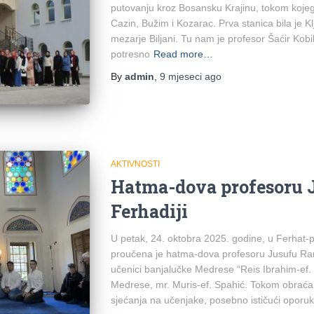
putovanju kroz Bosansku Krajinu, tokom kojeg s
Cazin, Bužim i Kozarac. Prva stanica bila je Kl
mezarje Biljani. Tu nam je profesor Šaćir Kobil
potresno
Read more…
By
admin
,
9 mjeseci
ago
AKTIVNOSTI
Hatma-dova profesoru 
Ferhadiji
U petak, 24. oktobra 2025. godine, u Ferhat-
proučena je hatma-dova profesoru Jusufu Ram
učenici banjalučke Medrese “Reis Ibrahim-ef. 
Medrese, mr. Muris-ef. Spahić. Tokom obraćan
sjećanja na učenjake, posebno ističući oporu