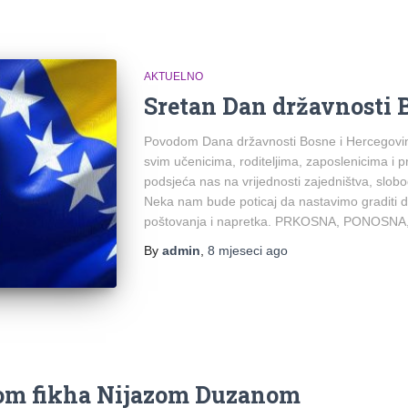
AKTUELNO
Sretan Dan državnosti 
Povodom Dana državnosti Bosne i Hercegovine
svim učenicima, roditeljima, zaposlenicima i p
podsjeća nas na vrijednosti zajedništva, slob
Neka nam bude poticaj da nastavimo graditi
poštovanja i napretka. PRKOSNA, PONOSN
By
admin
,
8 mjeseci
ago
orom fikha Nijazom Duzanom