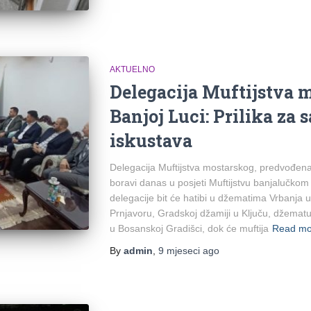
AKTUELNO
Delegacija Muftijstva m
Banjoj Luci: Prilika za 
iskustava
Delegacija Muftijstva mostarskog, predvođena
boravi danas u posjeti Muftijstvu banjalučkom 
delegacije bit će hatibi u džematima Vrbanja u
Prnjavoru, Gradskoj džamiji u Ključu, džematu 
u Bosanskoj Gradišci, dok će muftija
Read m
By
admin
,
9 mjeseci
ago