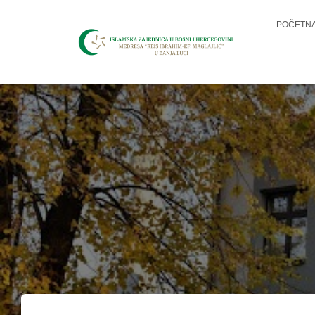
POČETN