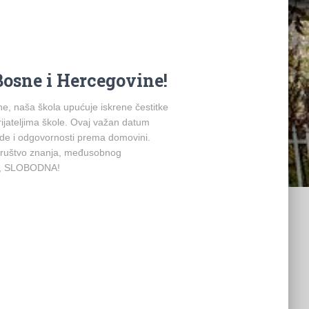
Bosne i Hercegovine!
, naša škola upućuje iskrene čestitke
rijateljima škole. Ovaj važan datum
ode i odgovornosti prema domovini.
 društvo znanja, međusobnog
A, SLOBODNA!