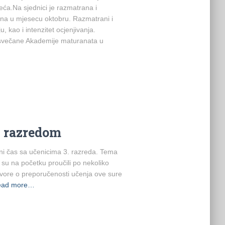
ća.Na sjednici je razmatrana i
ena u mjesecu oktobru. Razmatrani i
u, kao i intenzitet ocjenjivanja.
 svečane Akademije maturanata u
. razredom
ojni čas sa učenicima 3. razreda. Tema
i su na početku proučili po nekoliko
ovore o preporučenosti učenja ove sure
ead more…