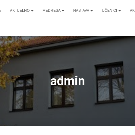
A
AKTUELNO
MEDRESA
NASTAVA
UČENICI
AK
admin