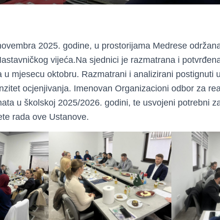
 novembra 2025. godine, u prostorijama Medrese održana
astavničkog vijeća.Na sjednici je razmatrana i potvrđen
u mjesecu oktobru. Razmatrani i analizirani postignuti u
enzitet ocjenjivanja. Imenovan Organizacioni odbor za re
ta u školskoj 2025/2026. godini, te usvojeni potrebni za
ete rada ove Ustanove.