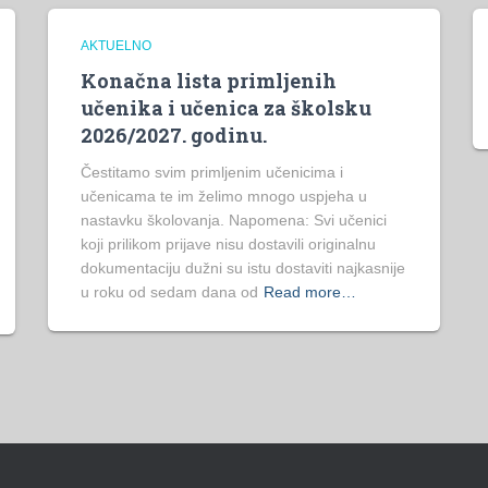
AKTUELNO
Konačna lista primljenih
učenika i učenica za školsku
2026/2027. godinu.
Čestitamo svim primljenim učenicima i
učenicama te im želimo mnogo uspjeha u
nastavku školovanja. Napomena: Svi učenici
koji prilikom prijave nisu dostavili originalnu
dokumentaciju dužni su istu dostaviti najkasnije
u roku od sedam dana od
Read more…