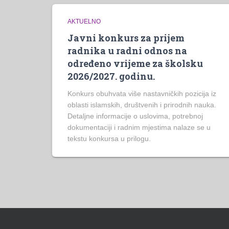
AKTUELNO
Javni konkurs za prijem
radnika u radni odnos na
određeno vrijeme za školsku
2026/2027. godinu.
Konkurs obuhvata više nastavničkih pozicija iz
oblasti islamskih, društvenih i prirodnih nauka.
Detaljne informacije o uslovima, potrebnoj
dokumentaciji i radnim mjestima nalaze se u
tekstu konkursa u prilogu.