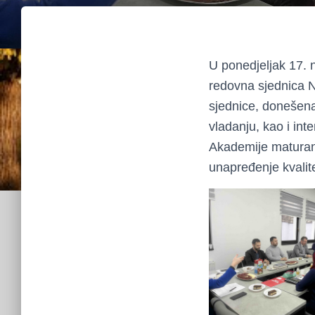
U ponedjeljak 17.
redovna sjednica N
sjednice, donešena 
vladanju, kao i int
Akademije maturana
unapređenje kvalit