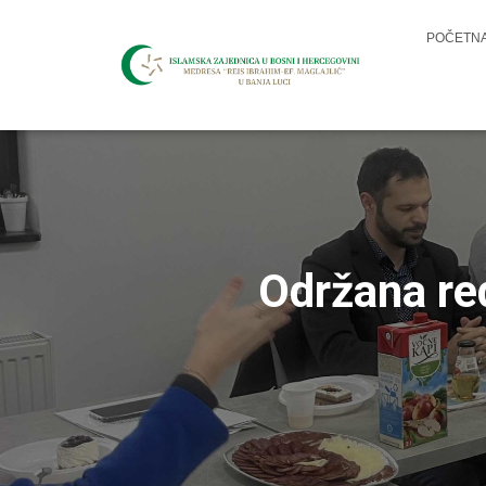
POČETN
Održana re