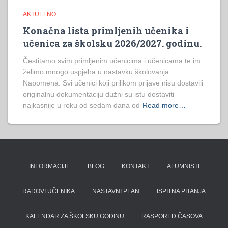
AKTUELNO
Konačna lista primljenih učenika i
učenica za školsku 2026/2027. godinu.
Čestitamo svim primljenim učenicima i učenicama te im
želimo mnogo uspjeha u nastavku školovanja.
Napomena: Svi učenici koji prilikom prijave nisu dostavili
originalnu dokumentaciju dužni su istu dostaviti
najkasnije u roku od sedam dana od
Read more…
INFORMACIJE
BLOG
KONTAKT
ALUMNISTI
RADOVI UČENIKA
NASTAVNI PLAN
ISPITNA PITANJA
KALENDAR ZA ŠKOLSKU GODINU
RASPORED ČASOVA