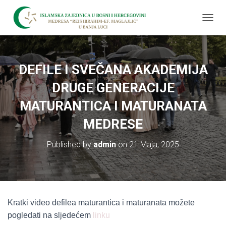
T
O
G
G
L
DEFILE I SVEČANA AKADEMIJA
E
N
DRUGE GENERACIJE
A
V
MATURANTICA I MATURANATA
I
MEDRESE
G
A
T
Published by
admin
on
21 Maja, 2025
I
O
N
Kratki video defilea maturantica i maturanata možete
pogledati na sljedećem
linku