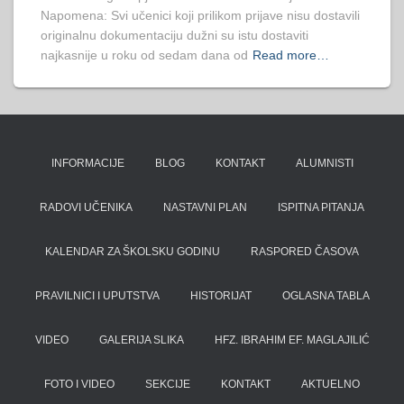
Napomena: Svi učenici koji prilikom prijave nisu dostavili
originalnu dokumentaciju dužni su istu dostaviti
najkasnije u roku od sedam dana od
Read more…
INFORMACIJE
BLOG
KONTAKT
ALUMNISTI
RADOVI UČENIKA
NASTAVNI PLAN
ISPITNA PITANJA
KALENDAR ZA ŠKOLSKU GODINU
RASPORED ČASOVA
PRAVILNICI I UPUTSTVA
HISTORIJAT
OGLASNA TABLA
VIDEO
GALERIJA SLIKA
HFZ. IBRAHIM EF. MAGLAJILIĆ
FOTO I VIDEO
SEKCIJE
KONTAKT
AKTUELNO