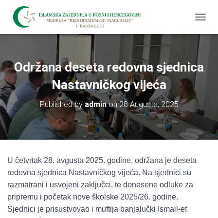
T
O
G
G
L
Održana deseta redovna sjednica
E
N
Nastavničkog vijeća
A
V
Published by
admin
on
28 Augusta, 2025
I
G
A
T
I
O
U četvrtak 28. avgusta 2025. godine, održana je deseta
N
redovna sjednica Nastavničkog vijeća. Na sjednici su
razmatrani i usvojeni zaključci, te donesene odluke za
pripremu i početak nove školske 2025/26. godine.
Sjednici je prisustvovao i muftija banjalučki Ismail-ef.