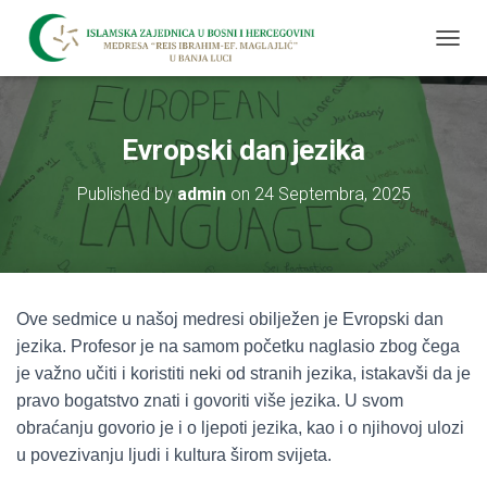
T
O
G
G
L
Evropski dan jezika
E
N
Published by
admin
on
24 Septembra, 2025
A
V
I
G
A
T
Ove sedmice u našoj medresi obilježen je Evropski dan
I
O
jezika. Profesor je na samom početku naglasio zbog čega
N
je važno učiti i koristiti neki od stranih jezika, istakavši da je
pravo bogatstvo znati i govoriti više jezika. U svom
obraćanju govorio je i o ljepoti jezika, kao i o njihovoj ulozi
u povezivanju ljudi i kultura širom svijeta.