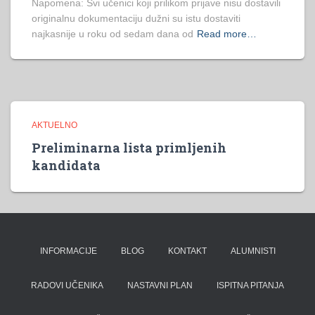
Napomena: Svi učenici koji prilikom prijave nisu dostavili
originalnu dokumentaciju dužni su istu dostaviti
najkasnije u roku od sedam dana od
Read more…
AKTUELNO
Preliminarna lista primljenih
kandidata
INFORMACIJE
BLOG
KONTAKT
ALUMNISTI
RADOVI UČENIKA
NASTAVNI PLAN
ISPITNA PITANJA