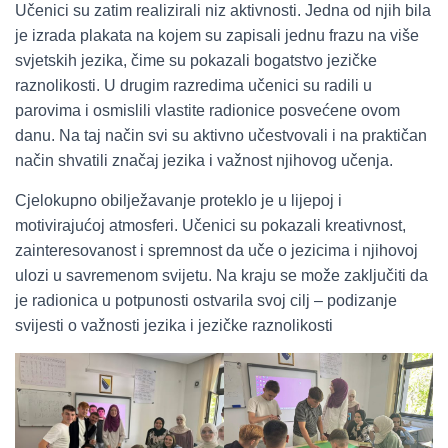
Učenici su zatim realizirali niz aktivnosti. Jedna od njih bila
je izrada plakata na kojem su zapisali jednu frazu na više
svjetskih jezika, čime su pokazali bogatstvo jezičke
raznolikosti. U drugim razredima učenici su radili u
parovima i osmislili vlastite radionice posvećene ovom
danu. Na taj način svi su aktivno učestvovali i na praktičan
način shvatili značaj jezika i važnost njihovog učenja.
Cjelokupno obilježavanje proteklo je u lijepoj i
motivirajućoj atmosferi. Učenici su pokazali kreativnost,
zainteresovanost i spremnost da uče o jezicima i njihovoj
ulozi u savremenom svijetu. Na kraju se može zaključiti da
je radionica u potpunosti ostvarila svoj cilj – podizanje
svijesti o važnosti jezika i jezičke raznolikosti