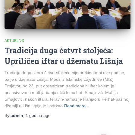
AKTUELNO
Tradicija duga četvrt stoljeća:
Upriličen iftar u džematu Lišnja
Tradicija duga skoro četvrt stoljeća nije prekinuta ni ove godine,
pa je u džematu Lišnja, Medžlis Islamske zajednice (MIZ)
Prnjavor, po 23. put organiziran tradicionalni iftar kojem je
prisustvovao i muftija banjalučki Ismail-ef. Smajlović. Muftija
Smajlović, nakon iftara, teravih-namaz je klanjao u Ferhat-pašinoj
džamiji u Lišnji gdje je i održao
Read more…
By
admin
,
1 godina
ago