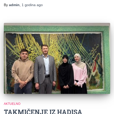
By
admin
,
1 godina
ago
AKTUELNO
TAKMIČENJE IZ HADISA