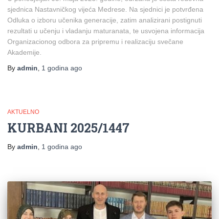
sjednica Nastavničkog vijeća Medrese. Na sjednici je potvrđena
Odluka o izboru učenika generacije, zatim analizirani postignuti
rezultati u učenju i vladanju maturanata, te usvojena informacija
Organizacionog odbora za pripremu i realizaciju svečane
Akademije.
By
admin
,
1 godina
ago
AKTUELNO
KURBANI 2025/1447
By
admin
,
1 godina
ago