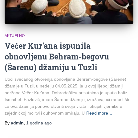
AKTUELNO
Večer Kur'ana ispunila
obnovljenu Behram-begovu
(Šarenu) džamiju u Tuzli
Uoči svečanog otvorenja obnovljene Behram-begove (Šarene)
džamije u Tuzli, u nedelju 04.05.2025. je u ovoj lijepoj džamiji
održana Večer Kur'ana. Dobrodošlicu prisutnima je uputio hafiz
Ismail-ef. Fazlović, imam Šarene džamije, izražavajući radost što
će ova džamija ponovo otvoriti svoja vrata i okupiti vjernike u
zajedničkoj molitvi i duhovnom smiraju. U
Read more…
By
admin
,
1 godina
ago