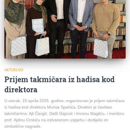
AKTUELNO
Prijem takmičara iz hadisa kod
direktora
U utorak, 15.aprila 2025. godine, organizovan je prijem takmičara
iz hadisa kod direktora Murisa Spahića. Direktor je čestitao
takmičarima: Ajli Čergić, Delili Gigović i Imranu Magliću, i mentoru
prof. Ajdinu Crnkiću na ostvarenom uspjehu i dodijelio im
simbolične nagrade.