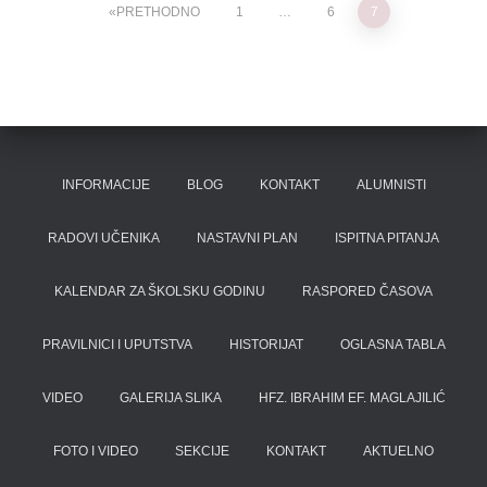
Posts
PRETHODNO
1
…
6
7
pagination
INFORMACIJE
BLOG
KONTAKT
ALUMNISTI
RADOVI UČENIKA
NASTAVNI PLAN
ISPITNA PITANJA
KALENDAR ZA ŠKOLSKU GODINU
RASPORED ČASOVA
PRAVILNICI I UPUTSTVA
HISTORIJAT
OGLASNA TABLA
VIDEO
GALERIJA SLIKA
HFZ. IBRAHIM EF. MAGLAJILIĆ
FOTO I VIDEO
SEKCIJE
KONTAKT
AKTUELNO