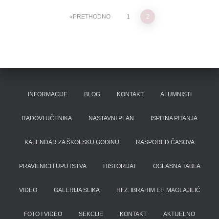
Posts
PRETHODNO
1
2
pagination
INFORMACIJE
BLOG
KONTAKT
ALUMNISTI
RADOVI UČENIKA
NASTAVNI PLAN
ISPITNA PITANJA
KALENDAR ZA ŠKOLSKU GODINU
RASPORED ČASOVA
PRAVILNICI I UPUTSTVA
HISTORIJAT
OGLASNA TABLA
VIDEO
GALERIJA SLIKA
HFZ. IBRAHIM EF. MAGLAJILIĆ
FOTO I VIDEO
SEKCIJE
KONTAKT
AKTUELNO