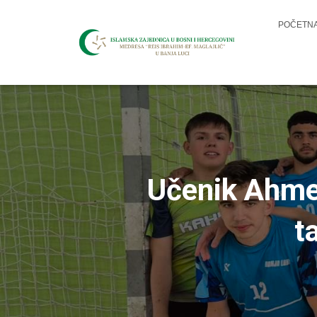
POČETN
Učenik Ahme
t