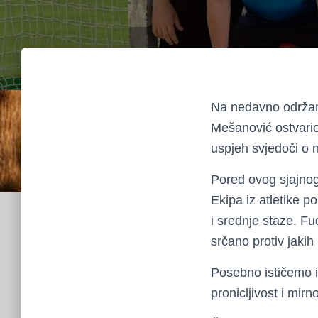
Na nedavno održa
Mešanović ostvario
uspjeh svjedoči o 
Pored ovog sjajnog 
Ekipa iz atletike p
i srednje staze. Fu
srčano protiv jakih
Posebno ističemo i
pronicljivost i mir