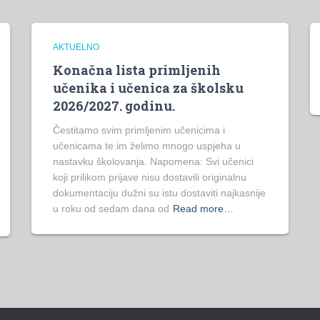
AKTUELNO
Konačna lista primljenih
učenika i učenica za školsku
2026/2027. godinu.
Čestitamo svim primljenim učenicima i
učenicama te im želimo mnogo uspjeha u
nastavku školovanja. Napomena: Svi učenici
koji prilikom prijave nisu dostavili originalnu
dokumentaciju dužni su istu dostaviti najkasnije
u roku od sedam dana od
Read more…