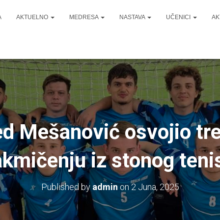
A
AKTUELNO
MEDRESA
NASTAVA
UČENICI
AK
d Mešanović osvojio tre
akmičenju iz stonog teni
Published by
admin
on
2 Juna, 2025