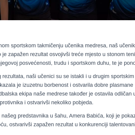
nom sportskom takmičenju učenika medresa, naš učeni
 je zapažen rezultat osvojivši treće mjesto u stonom te
njegovoj posvećenosti, trudu i sportskom duhu, te je pon
rezultata, naši učenici su se istakli i u drugim sportskim
okazala je izuzetnu borbenost i ostvarila
dobre plasmane 
dbalska ekipa naše medrese također je ostavila odličan u
 protivnika i ostvarivši nekoliko pobjeda.
 našeg predstavnika u šahu, Amera Babića, koji je poka
noću, ostvarivši zapažen rezultat u konkurenciji talentovan