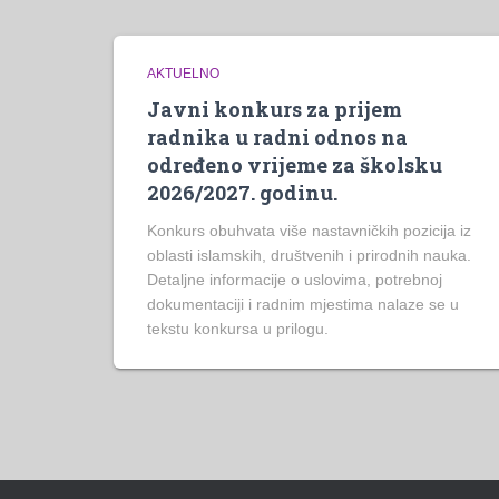
AKTUELNO
Javni konkurs za prijem
radnika u radni odnos na
određeno vrijeme za školsku
2026/2027. godinu.
Konkurs obuhvata više nastavničkih pozicija iz
oblasti islamskih, društvenih i prirodnih nauka.
Detaljne informacije o uslovima, potrebnoj
dokumentaciji i radnim mjestima nalaze se u
tekstu konkursa u prilogu.