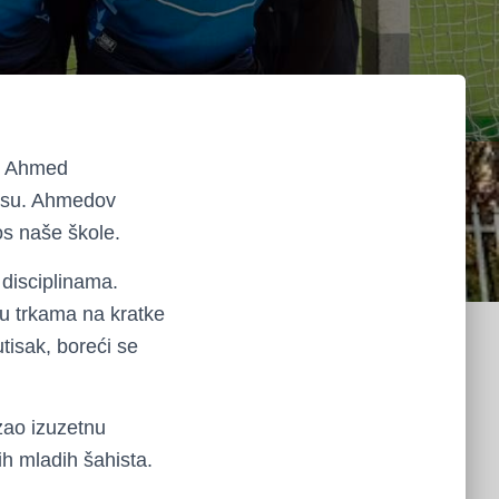
k Ahmed
nisu. Ahmedov
os naše škole.
 disciplinama.
u trkama na kratke
tisak, boreći se
zao izuzetnu
ih mladih šahista.