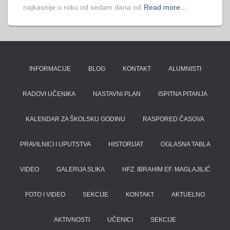
najkasnije u roku od sedam dana od
Read more…
INFORMACIJE
BLOG
KONTAKT
ALUMNISTI
RADOVI UČENIKA
NASTAVNI PLAN
ISPITNA PITANJA
KALENDAR ZA ŠKOLSKU GODINU
RASPORED ČASOVA
PRAVILNICI I UPUTSTVA
HISTORIJAT
OGLASNA TABLA
VIDEO
GALERIJA SLIKA
HFZ. IBRAHIM EF. MAGLAJILIĆ
FOTO I VIDEO
SEKCIJE
KONTAKT
AKTUELNO
AKTIVNOSTI
UČENICI
SEKCIJE