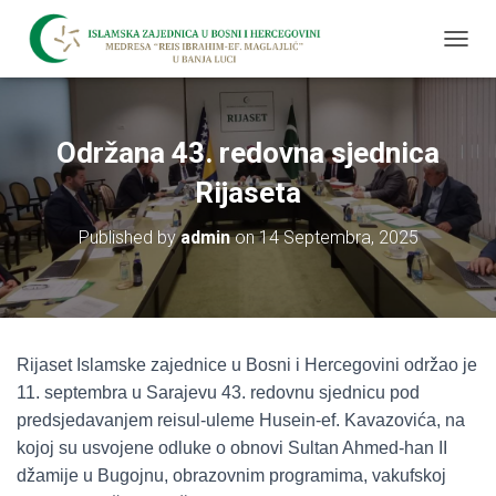
T
O
G
G
L
Održana 43. redovna sjednica
E
N
Rijaseta
A
V
Published by
admin
on
14 Septembra, 2025
I
G
A
T
I
O
Rijaset Islamske zajednice u Bosni i Hercegovini održao je
N
11. septembra u Sarajevu 43. redovnu sjednicu pod
predsjedavanjem reisul-uleme Husein-ef. Kavazovića, na
kojoj su usvojene odluke o obnovi Sultan Ahmed-han II
džamije u Bugojnu, obrazovnim programima, vakufskoj