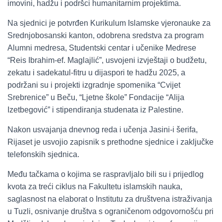
imovini, hadžu i podršci humanitarnim projektima.
Na sjednici je potvrđen Kurikulum Islamske vjeronauke za
Srednjobosanski kanton, odobrena sredstva za program
Alumni medresa, Studentski centar i učenike Medrese
“Reis Ibrahim-ef. Maglajlić”, usvojeni izvještaji o budžetu,
zekatu i sadekatul-fitru u dijaspori te hadžu 2025, a
podržani su i projekti izgradnje spomenika “Cvijet
Srebrenice” u Beču, “Ljetne škole” Fondacije “Alija
Izetbegović” i stipendiranja studenata iz Palestine.
Nakon usvajanja dnevnog reda i učenja Jasini-i šerifa,
Rijaset je usvojio zapisnik s prethodne sjednice i zaključke
telefonskih sjednica.
Među tačkama o kojima se raspravljalo bili su i prijedlog
kvota za treći ciklus na Fakultetu islamskih nauka,
saglasnost na elaborat o Institutu za društvena istraživanja
u Tuzli, osnivanje društva s ograničenom odgovornošću pri